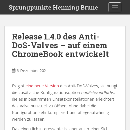
S
Sprungpunkte Henning Brune
TOGGLE
k
i
p
t
Release 1.4.0 des Anti-
o
DoS-Valves – auf einem
m
a
ChromeBook entwickelt
i
n
c
6. Dezember 2021
o
n
Es gibt
eine neue Version
des Anti-DoS-Valves, sie bringt
t
die zusätzliche Konfigurationsoption
nonRelevantPaths
,
e
die es in bestimmten Einsatzkonstellationen erleichtert
n
das Valve punktuell zu öffnen, ohne dabei die
t
Konfiguration sehr kompliziert und pflegeaufwändig
werden zu lassen.
Das eigentlich interessante ist aber aus meiner Sicht