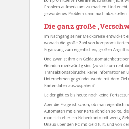
kompromittierten Geräte abzuhalten (nicht wir
Problem aufmerksam zu machen. Und erlebt, wi
gewordenes Problem dann auch abzustellen.
Die ganz große ‚Versch
Im Nachgang seiner Mexikoreise entwickelt er
wonach die große Zahl von kompromittierten G
Ergänzung zum eigentlichen, großen Angriff is
Und zwar ist ihm ein Geldautomatenbetreiber
Gründen merkwürdig sind (zu viele um rentabe
Transaktionsabbrüche; keine Informationen üb
Unternehmen gegründet wurde mit dem Ziel G
Kartendaten auszuspähen?
Leider gibt es bis heute noch keine Fortsetzu
Aber die Frage ist schon, ob man eigentlich 
Automaten mit einer Karte abholen sollte, di
man sich eher ein Nebenkonto mit wenig Gel
Urlaub über den PC mit Geld füllt, und von d