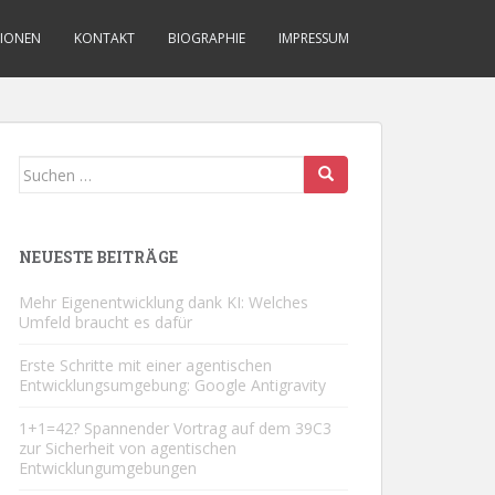
TIONEN
KONTAKT
BIOGRAPHIE
IMPRESSUM
Suchen
nach:
NEUESTE BEITRÄGE
Mehr Eigenentwicklung dank KI: Welches
Umfeld braucht es dafür
Erste Schritte mit einer agentischen
Entwicklungsumgebung: Google Antigravity
1+1=42? Spannender Vortrag auf dem 39C3
zur Sicherheit von agentischen
Entwicklungumgebungen