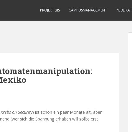
PROJEKT BIS
CAMPUSMANAGEMENT
PUBLIKA
utomatenmanipulation:
Mexiko
n
Krebs on Security
) ist schon ein paar Monate alt, aber
nd (wer sich die Spannung erhalten will sollte erst
: