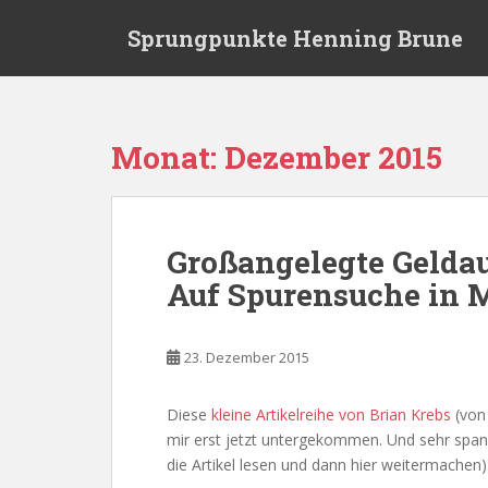
S
Sprungpunkte Henning Brune
k
i
p
t
o
Monat:
Dezember 2015
m
a
i
n
Großangelegte Gelda
c
Auf Spurensuche in 
o
n
t
23. Dezember 2015
e
n
t
Diese
kleine Artikelreihe von Brian Krebs
(vo
mir erst jetzt untergekommen. Und sehr spanne
die Artikel lesen und dann hier weitermachen)