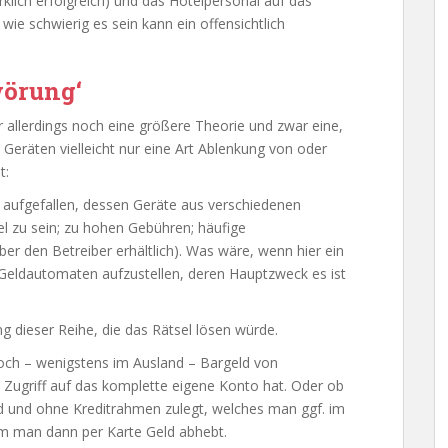
klich erfolgreich) und das Hotelpersonal auf das
e schwierig es sein kann ein offensichtlich
wörung‘
 allerdings noch eine größere Theorie und zwar eine,
eräten vielleicht nur eine Art Ablenkung von oder
t:
 aufgefallen, dessen Geräte aus verschiedenen
l zu sein; zu hohen Gebühren; häufige
er den Betreiber erhältlich). Was wäre, wenn hier ein
eldautomaten aufzustellen, deren Hauptzweck es ist
ng dieser Reihe, die das Rätsel lösen würde.
noch – wenigstens im Ausland – Bargeld von
e Zugriff auf das komplette eigene Konto hat. Oder ob
d und ohne Kreditrahmen zulegt, welches man ggf. im
em man dann per Karte Geld abhebt.