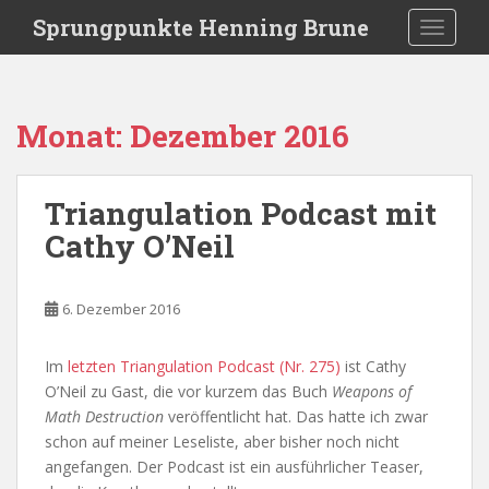
S
Sprungpunkte Henning Brune
TOGGLE
k
i
p
t
Monat:
Dezember 2016
o
m
a
Triangulation Podcast mit
i
Cathy O’Neil
n
c
o
6. Dezember 2016
n
t
e
Im
letzten Triangulation Podcast (Nr. 275)
ist Cathy
n
O’Neil zu Gast, die vor kurzem das Buch
Weapons of
t
Math Destruction
veröffentlicht hat. Das hatte ich zwar
schon auf meiner Leseliste, aber bisher noch nicht
angefangen. Der Podcast ist ein ausführlicher Teaser,