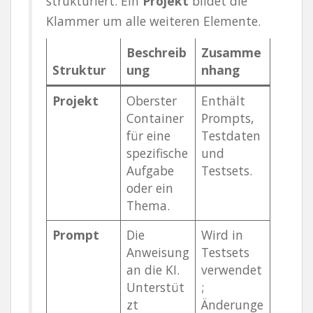
strukturiert. Ein
Projekt
bildet die
Klammer um alle weiteren Elemente.
Beschreib
Zusamme
Struktur
ung
nhang
Projekt
Oberster
Enthält
Container
Prompts,
für eine
Testdaten
spezifische
und
Aufgabe
Testsets.
oder ein
Thema.
Prompt
Die
Wird in
Anweisung
Testsets
an die KI.
verwendet
Unterstüt
;
zt
Änderunge