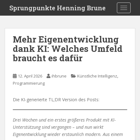
S
Sprungpunkte Henning Brune
TOGGLE
k
i
p
t
Mehr Eigenentwicklung
o
dank KI: Welches Umfeld
m
a
braucht es dafür
i
n
c
,
12. April 2026
ihbrune
Künstliche Intelligenz
o
Programmierung
n
t
Die KI-generierte TL;DR Version des Posts:
e
n
t
Drei Wochen und ein erstes größeres Produkt mit KI-
Unterstützung sind vergangen – und nun wirkt
Eigenentwicklung wieder erstaunlich modern. Aus einem