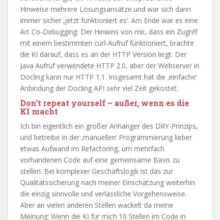
Hinweise mehrere Lösungsansätze und war sich dann
immer sicher ‚jetzt funktioniert es‘. Am Ende war es eine
Art Co-Debugging: Der Hinweis von mir, dass ein Zugriff
mit einem bestimmten curl-Aufruf funktioniert, brachte
die KI darauf, dass es an der HTTP Version liegt: Der
Java Aufruf verwendete HTTP 2.0, aber der Webserver in
Docling kann nur HTTP 1.1. Insgesamt hat die ‚einfache‘
Anbindung der Docling API sehr viel Zeit gekostet.
Don’t repeat yourself – außer, wenn es die
KI macht
Ich bin eigentlich ein großer Anhänger des DRY-Prinzips,
und betreibe in der ‚manuellen‘ Programmierung lieber
etwas Aufwand im Refactoring, um mehrfach
vorhandenen Code auf eine gemeinsame Basis zu
stellen. Bei komplexer Geschäftslogik ist das zur
Qualitätssicherung nach meiner Einschätzung weiterhin
die einzig sinnvolle und verlässliche Vorgehensweise.
Aber an vielen anderen Stellen wackelt da meine
Meinung: Wenn die KI für mich 10 Stellen im Code in