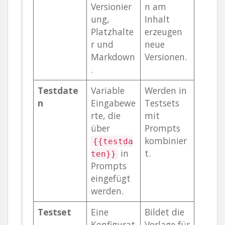
Versionier
n am
ung,
Inhalt
Platzhalte
erzeugen
r und
neue
Markdown
Versionen.
.
Testdate
Variable
Werden in
n
Eingabewe
Testsets
rte, die
mit
über
Prompts
kombinier
{{testda
in
t.
ten}}
Prompts
eingefügt
werden.
Testset
Eine
Bildet die
Konfigurat
Vorlage für