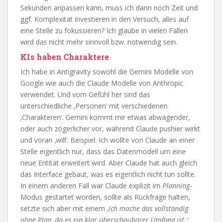
Sekunden anpassen kann, muss ich dann noch Zeit und
ggf. Komplexität investieren in den Versuch, alles auf
eine Stelle zu fokussieren? Ich glaube in vielen Fällen
wird das nicht mehr sinnvoll bzw. notwendig sein.
KIs haben Charaktere
Ich habe in Antigravity sowohl die Gemini Modelle von
Google wie auch die Claude Modelle von Anthropic
verwendet. Und vom Gefühl her sind das
unterschiedliche ‚Personen‘ mit verschiedenen
‚Charakteren‘. Gemini kommt mir etwas abwägender,
oder auch zögerlicher vor, während Claude pushier wirkt
und voran ‚will‘. Beispiel: Ich wollte von Claude an einer
Stelle eigentlich nur, dass das Datenmodell um eine
neue Entität erweitert wird. Aber Claude hat auch gleich
das Interface gebaut, was es eigentlich nicht tun sollte.
In einem anderen Fall war Claude explizit im
Planning
-
Modus gestartet worden, sollte als Rückfrage halten,
setzte sich aber mit einem
‚Ich mache das vollständig
ohne Plan, da es ein klar überschaubarer Umfang ist.‘