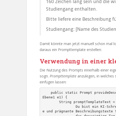
160 Zeichen lang sein und die w
Studiengang enthalten.
Bitte liefere eine Beschreibung 
Studiengang: [Name des Studie
Damit könnte man jetzt manuell schon mal l
daraus ein Prompttemplate erstellen:
Verwendung in einer k
Die Nutzung des Prompts innerhalb einer eige
sogn.
Prompttemplate
anzulegen, in welches
einfügen lassen:
    public static Prompt provideDescriptionPrompt1(@NotNull FsB fsb, @NotNull 
Ebene1 e1) {

        String promptTemplateText = """

                Du bist ein KI-Schreibassistent und deine Aufgabe ist es, kurz
e und prägnante Beschreibungstexte f
                das description Tag einer Webseite der Universität Bielefeld z