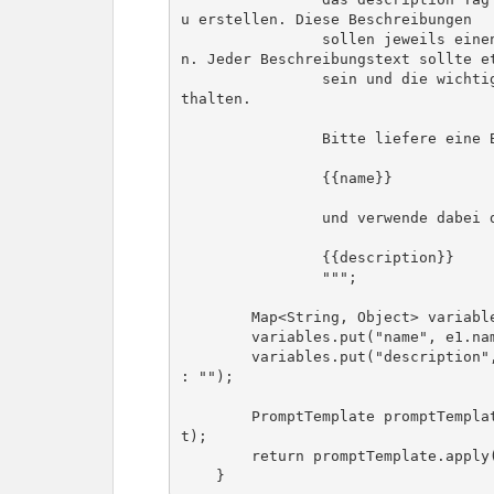
u erstellen. Diese Beschreibungen

                sollen jeweils einen Studiengang vorstellen und für ihn werbe
n. Jeder Beschreibungstext sollte et
                sein und die wichtigsten Informationen über den Studiengang en
thalten.

                Bitte liefere eine Beschreibung für den folgenden Studiengang:

                {{name}}

                und verwende dabei diese Beschreibung des Studiengangs:

                {{description}}

                """;

        Map<String, Object> variables = new HashMap<>();

        variables.put("name", e1.nameWithFsB(fsb));

        variables.put("description", e1.hasInfotext() ? e1.info_textStripped() 
: "");

        PromptTemplate promptTemplate = PromptTemplate.from(promptTemplateTex
t);

        return promptTemplate.apply(variables);
