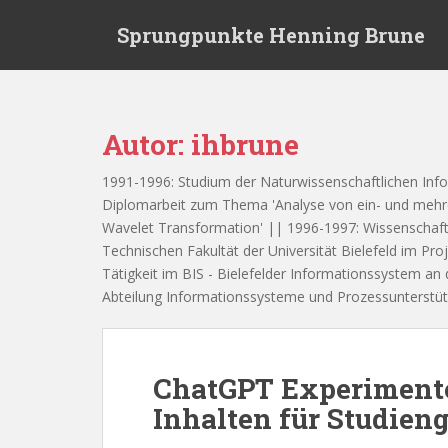
S
Sprungpunkte Henning Brune
k
i
p
t
o
Autor:
ihbrune
m
a
1991-1996: Studium der Naturwissenschaftlichen Infor
i
Diplomarbeit zum Thema 'Analyse von ein- und mehr
n
Wavelet Transformation' || 1996-1997: Wissenschaftlic
c
Technischen Fakultät der Universität Bielefeld im Pr
o
Tätigkeit im BIS - Bielefelder Informationssystem an 
n
Abteilung Informationssysteme und Prozessunterstü
t
e
n
t
ChatGPT Experimente
Inhalten für Studien