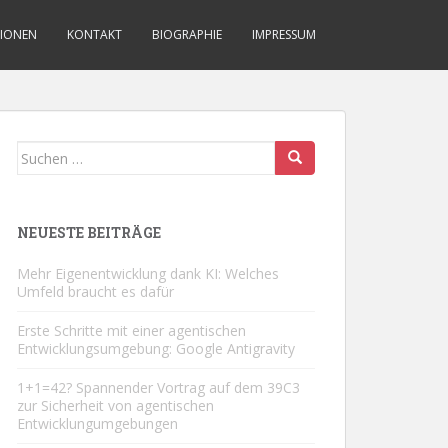
TIONEN
KONTAKT
BIOGRAPHIE
IMPRESSUM
Suchen
nach:
NEUESTE BEITRÄGE
Mehr Eigenentwicklung dank KI: Welches
Umfeld braucht es dafür
Erste Schritte mit einer agentischen
Entwicklungsumgebung: Google Antigravity
1+1=42? Spannender Vortrag auf dem 39C3
zur Sicherheit von agentischen
Entwicklungumgebungen