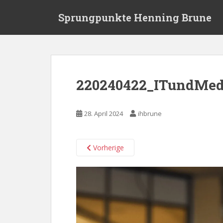
S
Sprungpunkte Henning Brune
k
i
p
t
o
m
220240422_ITundMed
a
i
n
28. April 2024
ihbrune
c
o
n
Vorherige
t
e
n
t