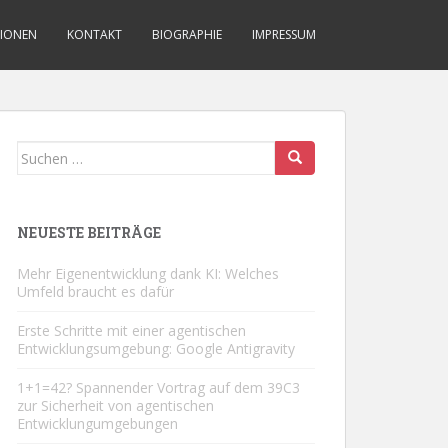
TIONEN
KONTAKT
BIOGRAPHIE
IMPRESSUM
Suchen
nach:
NEUESTE BEITRÄGE
Mehr Eigenentwicklung dank KI: Welches
Umfeld braucht es dafür
Erste Schritte mit einer agentischen
Entwicklungsumgebung: Google Antigravity
1+1=42? Spannender Vortrag auf dem 39C3
zur Sicherheit von agentischen
Entwicklungumgebungen