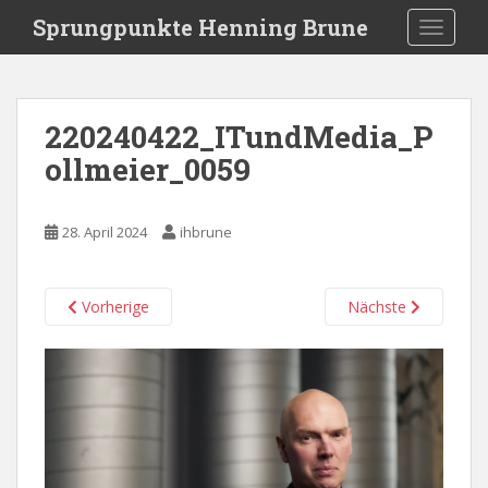
S
Sprungpunkte Henning Brune
TOGGLE
k
i
p
t
220240422_ITundMedia_P
o
ollmeier_0059
m
a
i
28. April 2024
ihbrune
n
c
o
Vorherige
Nächste
n
t
e
n
t