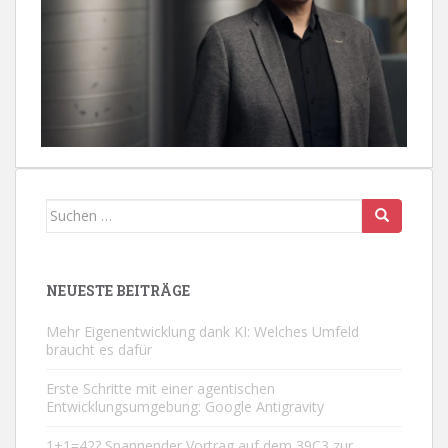
Suchen
nach:
NEUESTE BEITRÄGE
Mehr Eigenentwicklung dank KI: Welches Umfeld
braucht es dafür
Erste Schritte mit einer agentischen
Entwicklungsumgebung: Google Antigravity
1+1=42? Spannender Vortrag auf dem 39C3 zur