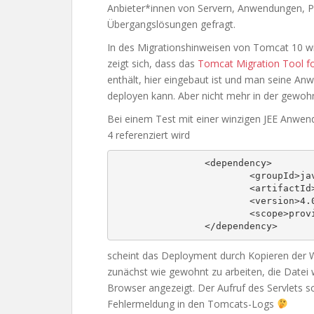
Anbieter*innen von Servern, Anwendungen, Pa
Übergangslösungen gefragt.
In des Migrationshinweisen von Tomcat 10 w
zeigt sich, dass das
Tomcat Migration Tool fo
enthält, hier eingebaut ist und man seine A
deployen kann. Aber nicht mehr in der gewoh
Bei einem Test mit einer winzigen JEE Anwendu
4 referenziert wird
                <dependency>

                        <groupId>javax.servlet</groupId>

                        <artifactId>javax.servlet-api</artifactId>

                        <version>4.0.1</version>

                        <scope>provided</scope>

scheint das Deployment durch Kopieren der 
zunächst wie gewohnt zu arbeiten, die Datei w
Browser angezeigt. Der Aufruf des Servlets s
Fehlermeldung in den Tomcats-Logs