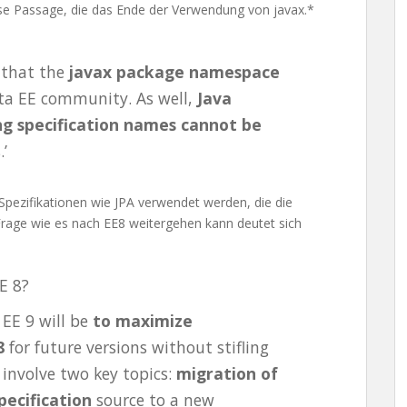
iese Passage, die das Ende der Verwendung von javax.*
d that the
javax package namespace
rta EE community. As well,
Java
ng specification names cannot be
.’
 Spezifikationen wie JPA verwendet werden, die die
 Frage wie es nach EE8 weitergehen kann deutet sich
E 8?
 EE 9 will be
to maximize
 8
for future versions without stifling
 involve two key topics:
migration of
pecification
source to a new