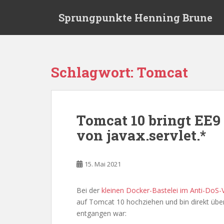
S
Sprungpunkte Henning Brune
k
i
p
t
o
Schlagwort:
Tomcat
m
a
i
n
Tomcat 10 bringt EE9
c
von javax.servlet.*
o
n
t
15. Mai 2021
e
n
t
Bei der
kleinen Docker-Bastelei im Anti-DoS-
auf Tomcat 10 hochziehen und bin direkt über
entgangen war: