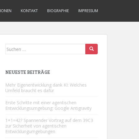
TIONEN
KONTAKT
BIOGRAPHIE
IMPRESSUM
Suchen
nach:
NEUESTE BEITRÄGE
Mehr Eigenentwicklung dank KI: Welches
Umfeld braucht es dafür
Erste Schritte mit einer agentischen
Entwicklungsumgebung: Google Antigravity
1+1=42? Spannender Vortrag auf dem 39C3
zur Sicherheit von agentischen
Entwicklungumgebungen