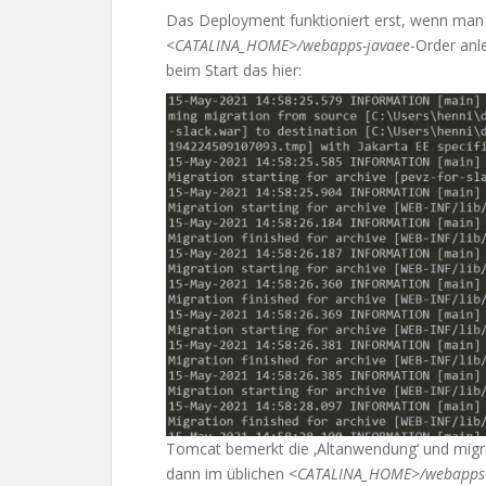
Das Deployment funktioniert erst, wenn man w
<CATALINA_HOME>/webapps-javaee
-Order anl
beim Start das hier:
Tomcat bemerkt die ‚Altanwendung‘ und migrier
dann im üblichen
<CATALINA_HOME>/webapps