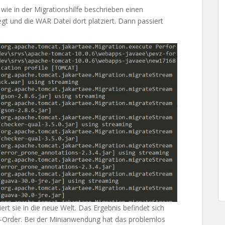
ie in der Migrationshilfe beschrieben einen
egt und die WAR Datei dort platziert. Dann passiert
t sie in die neue Welt. Das Ergebnis befindet sich
-Order. Bei der Minianwendung hat das problemlos