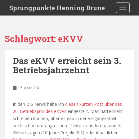
S
Sprungpunkte Henning Brune
TOGGLE
k
i
p
t
Schlagwort:
eKVV
o
m
a
Das eKVV erreicht sein 3.
i
Betriebsjahrzehnt
n
c
o
17. April 2021
n
t
e
In den BIS News habe ich
diesen kurzen Post über das
n
20. Betriebsjahr des eKVVs
eingestellt. Man hätte mehr
t
schreiben können, aber es gab in der Vergangenheit
auch schon umfangreichere Texte zu anderen, runden
Geburtstagen (10 Jahre Projekt BIS) oder inhaltlichen